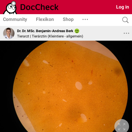
Log in
Community
Flexikon
Shop
Dr. Dr. MSc. Benjamin-Andreas Berk
Tierarzt | Tierärztin (Kleintiere - allgemein)