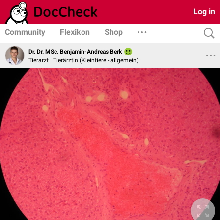
Log in
Community
Flexikon
Shop
Dr. Dr. MSc. Benjamin-Andreas Berk
Tierarzt | Tierärztin (Kleintiere - allgemein)