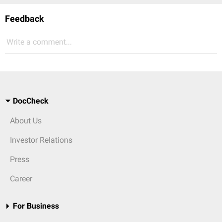
Feedback
Write a comment...
DocCheck
About Us
Investor Relations
Press
Career
For Business