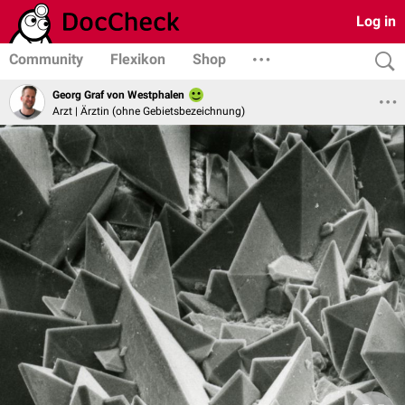
Log in
Community
Flexikon
Shop
Georg Graf von Westphalen
Arzt | Ärztin (ohne Gebietsbezeichnung)