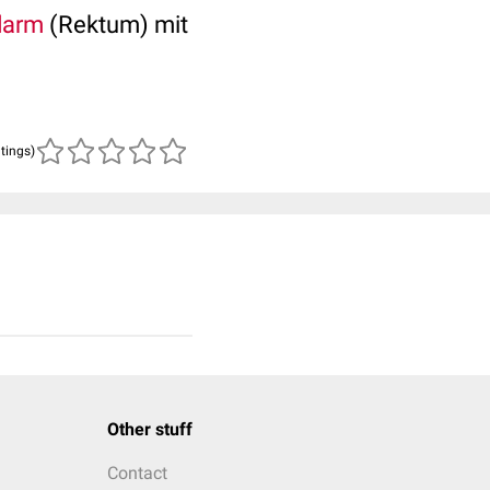
darm
(Rektum) mit
atings)
Other stuff
Contact