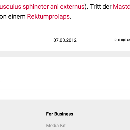
sculus sphincter ani externus
). Tritt der
Mast
von einem
Rektumprolaps
.
07.03.2012
(0 r
..
For Business
Media Kit