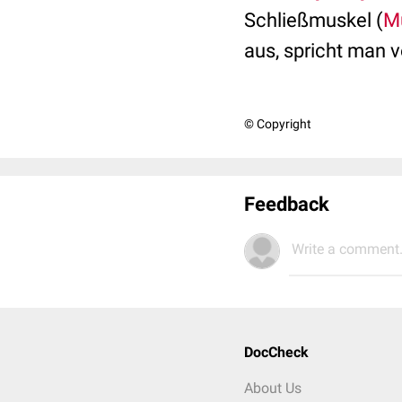
Schließmuskel (
Mu
aus, spricht man 
© Copyright
Feedback
Write a comment.
DocCheck
About Us