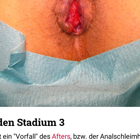
en Stadium 3
t ein "Vorfall" des
Afters
, bzw. der Analschleim