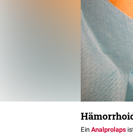
Hämorrhoid
Ein
Analprolaps
is