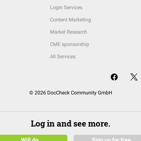
Login Services
Content Marketing
Market Research
CME sponsorship
All Services
© 2026 DocCheck Community GmbH
Log in and see more.
Will do
Sign up for free