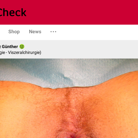
Shop
News
z Günther
gie - Viszeralchirurgie)