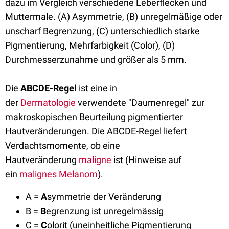
dazu im Vergleich verschiedene Leberflecken und
Muttermale. (A) Asymmetrie, (B) unregelmäßige oder
unscharf Begrenzung, (C) unterschiedlich starke
Pigmentierung, Mehrfarbigkeit (Color), (D)
Durchmesserzunahme und größer als 5 mm.
Die
ABCDE-Regel
ist eine in
der
Dermatologie
verwendete "Daumenregel" zur
makroskopischen Beurteilung pigmentierter
Hautveränderungen. Die ABCDE-Regel liefert
Verdachtsmomente, ob eine
Hautveränderung
maligne
ist (Hinweise auf
ein
malignes Melanom
).
A =
A
symmetrie der Veränderung
B =
B
egrenzung ist unregelmässig
C =
C
olorit (uneinheitliche Pigmentierung