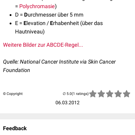
=
Polychromasie
)
D =
D
urchmesser über 5 mm
E =
E
levation /
E
rhabenheit (über das
Hautniveau)
Weitere Bilder zur ABCDE-Regel...
Quelle: National Cancer Institute via Skin Cancer
Foundation
© Copyright
(1 ratings)
06.03.2012
Feedback