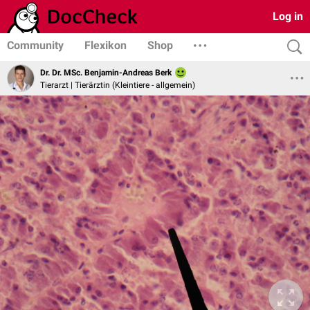
Log in
Community
Flexikon
Shop
Dr. Dr. MSc. Benjamin-Andreas Berk
Tierarzt | Tierärztin (Kleintiere - allgemein)