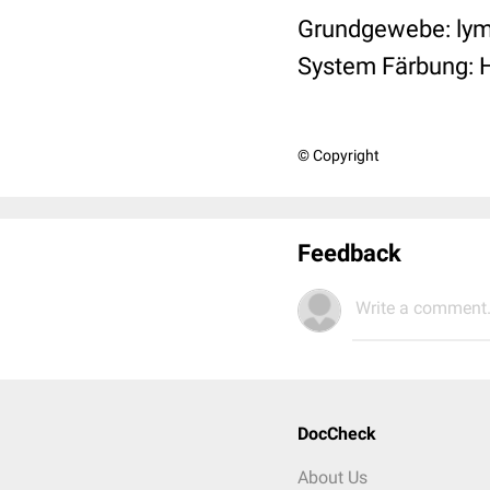
Grundgewebe: lym
System Färbung: 
© Copyright
Feedback
Write a comment.
DocCheck
About Us