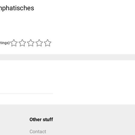
mphatisches
atings)
Other stuff
Contact