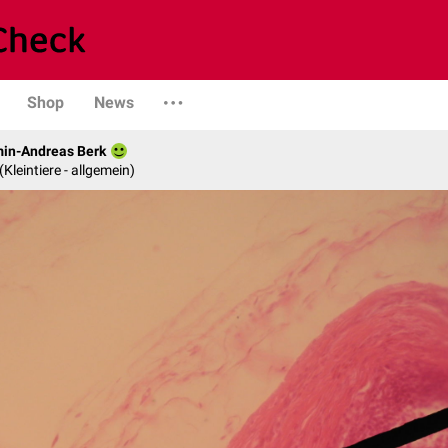
Shop
News
min-Andreas Berk
 (Kleintiere - allgemein)