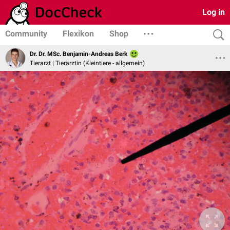
Log in
Community
Flexikon
Shop
Dr. Dr. MSc. Benjamin-Andreas Berk
Tierarzt | Tierärztin (Kleintiere - allgemein)