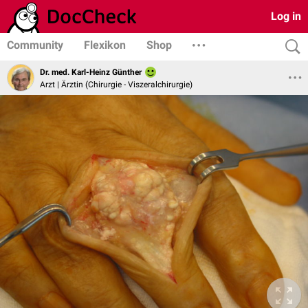
Log in
Community
Flexikon
Shop
Dr. med. Karl-Heinz Günther
Arzt | Ärztin (Chirurgie - Viszeralchirurgie)