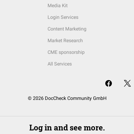
Media Kit
Login Services
Content Marketing
Market Research
CME sponsorship
All Services
© 2026 DocCheck Community GmbH
Log in and see more.