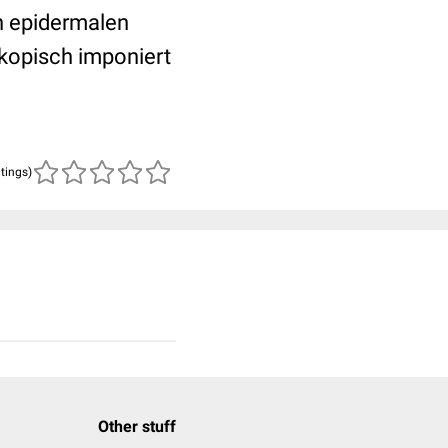
n epidermalen
skopisch imponiert
atings)
Other stuff