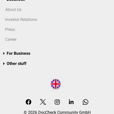
About Us
Investor Relations
Press
Career
For Business
Other stuff
© 2026 DocCheck Community GmbH