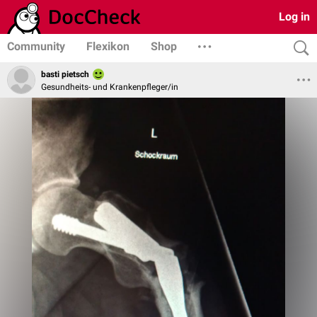
Log in
Community
Flexikon
Shop
basti pietsch
Gesundheits- und Krankenpfleger/in