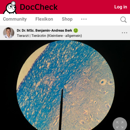
Log in
Community
Flexikon
Shop
Dr. Dr. MSc. Benjamin-Andreas Berk
Tierarzt | Tierärztin (Kleintiere - allgemein)