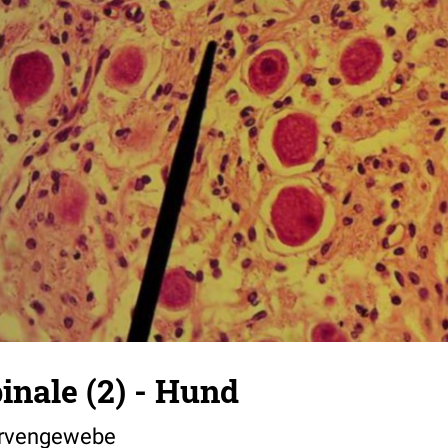
inale (2) - Hund
rvengewebe