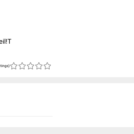
il!T
atings)