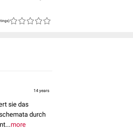
atings)
14 years
ert sie das
sschemata durch
t...
more