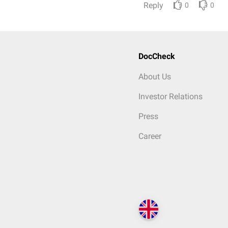
Reply
0
0
DocCheck
About Us
Investor Relations
Press
Career