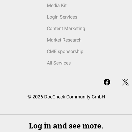
Media Kit
Login Services
Content Marketing
Market Research
CME sponsorship
All Services
© 2026 DocCheck Community GmbH
Log in and see more.