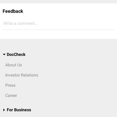
Feedback
Write a comment...
DocCheck
About Us
Investor Relations
Press
Career
For Business