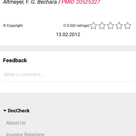
Altmeyer, F. G. Bechara /
PMID 20525327
© Copyright
(0 ratings)
13.02.2012
Feedback
Write a comment...
DocCheck
About Us
Investor Relations