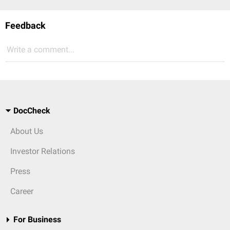
Feedback
Write a comment...
DocCheck
About Us
Investor Relations
Press
Career
For Business