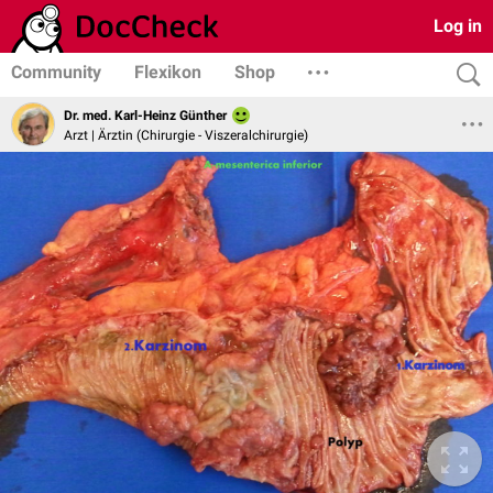
Log in
Community
Flexikon
Shop
Dr. med. Karl-Heinz Günther
Arzt | Ärztin (Chirurgie - Viszeralchirurgie)