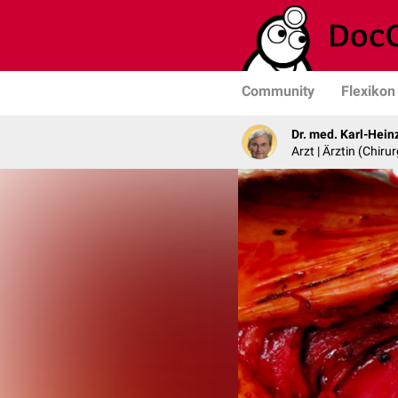
Community
Flexikon
Dr. med. Karl-Hein
Arzt | Ärztin (Chirur