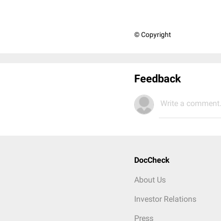
© Copyright
Feedback
Write a comment.
DocCheck
About Us
Investor Relations
Press