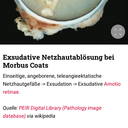
Exsudative Netzhautablösung bei
Morbus Coats
Einseitige, angeborene, teleangieektatische
Netzhautgefäße -> Exsudation -> Exsudative
Amotio
retinae
.
Quelle:
PEIR Digital Library (Pathology image
database)
via wikipedia