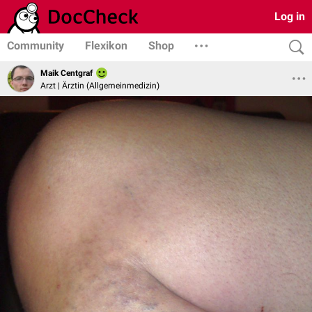
Log in
Community
Flexikon
Shop
Maik Centgraf
Arzt | Ärztin (Allgemeinmedizin)