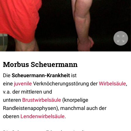
Morbus Scheuermann
Die
Scheuermann-Krankheit
ist
eine
juvenile
Verknöcherungsstörung der
Wirbelsäule
,
v.a. der mittleren und
unteren
Brustwirbelsäule
(knorpelige
Randleistenapophysen), manchmal auch der
oberen
Lendenwirbelsäule
.