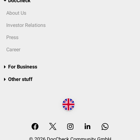
DocCheck
About Us
Investor Relations
Press
Career
For Business
Other stuff
© 2026 DocCheck Community GmbH