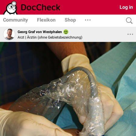
Log in
Community
Flexikon
Shop
Georg Graf von Westphalen
Arzt | Ärztin (ohne Gebietsbezeichnung)