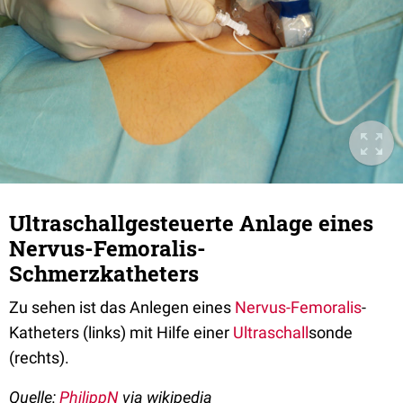
Ultraschallgesteuerte Anlage eines
Nervus-Femoralis-
Schmerzkatheters
Zu sehen ist das Anlegen eines
Nervus-Femoralis
-
Katheters (links) mit Hilfe einer
Ultraschall
sonde
(rechts).
Quelle:
PhilippN
via wikipedia