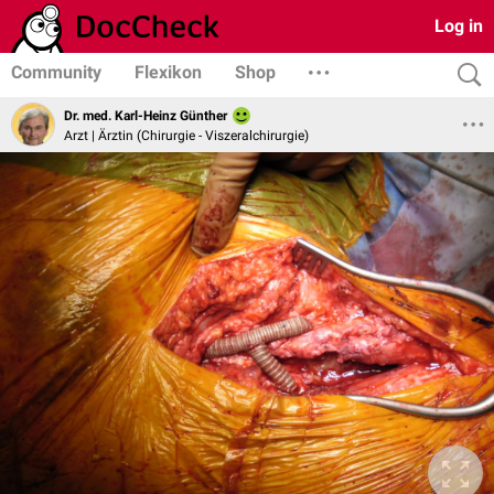
Log in
Community
Flexikon
Shop
Dr. med. Karl-Heinz Günther
Arzt | Ärztin (Chirurgie - Viszeralchirurgie)