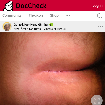
Log in
Community
Flexikon
Shop
Dr. med. Karl-Heinz Günther
Arzt | Ärztin (Chirurgie - Viszeralchirurgie)