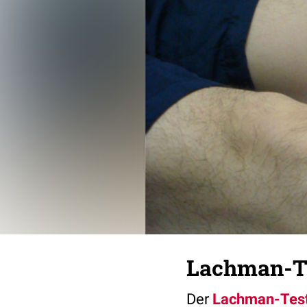
Lachman-T
Der
Lachman-Tes