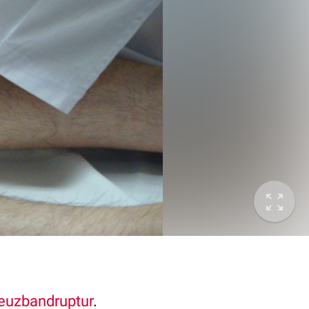
euzbandruptur
.