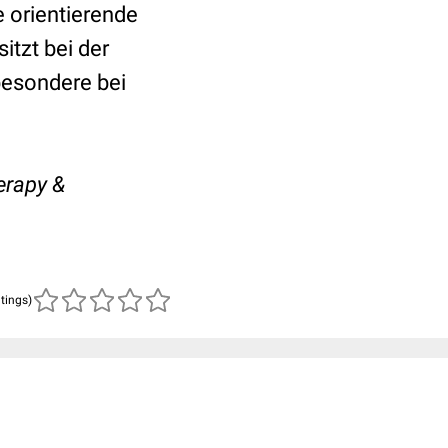
 orientierende
itzt bei der
besondere bei
erapy &
atings)