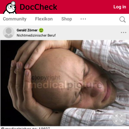
Log in
Community
Flexikon
Shop
Gerald Zörner
Nichtmedizinischer Beruf