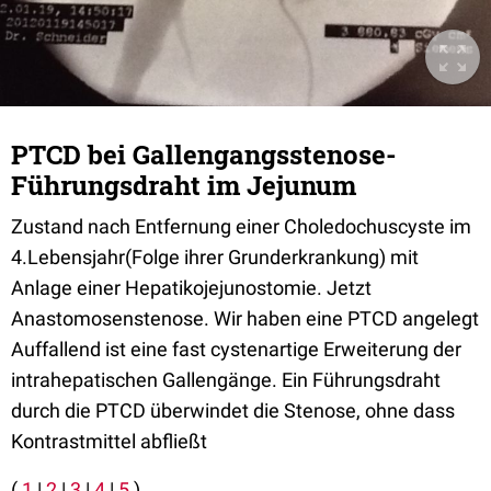
PTCD bei Gallengangsstenose-
Führungsdraht im Jejunum
Zustand nach Entfernung einer Choledochuscyste im
4.Lebensjahr(Folge ihrer Grunderkrankung) mit
Anlage einer Hepatikojejunostomie. Jetzt
Anastomosenstenose. Wir haben eine PTCD angelegt
Auffallend ist eine fast cystenartige Erweiterung der
intrahepatischen Gallengänge. Ein Führungsdraht
durch die PTCD überwindet die Stenose, ohne dass
Kontrastmittel abfließt
(
1
|
2
|
3
|
4
|
5
)