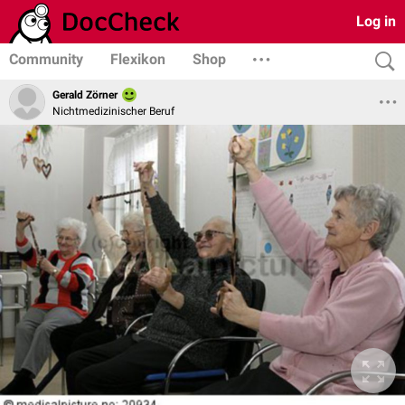
Log in
Community
Flexikon
Shop
Gerald Zörner
Nichtmedizinischer Beruf