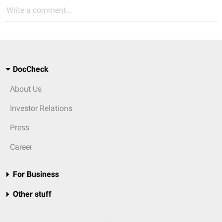
Write a comment...
DocCheck
About Us
Investor Relations
Press
Career
For Business
Other stuff