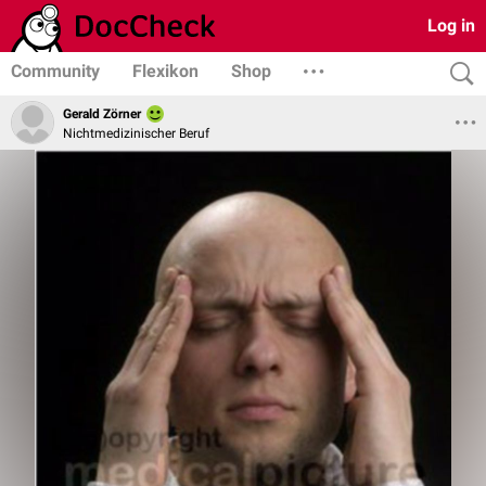
Log in
Community
Flexikon
Shop
Gerald Zörner
Nichtmedizinischer Beruf