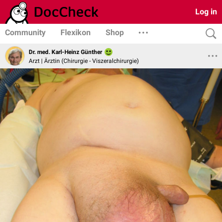
Log in
Community
Flexikon
Shop
Dr. med. Karl-Heinz Günther
Arzt | Ärztin (Chirurgie - Viszeralchirurgie)