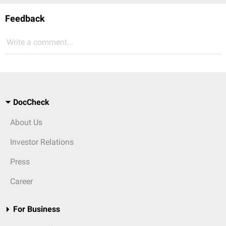
Feedback
Write a comment...
DocCheck
About Us
Investor Relations
Press
Career
For Business