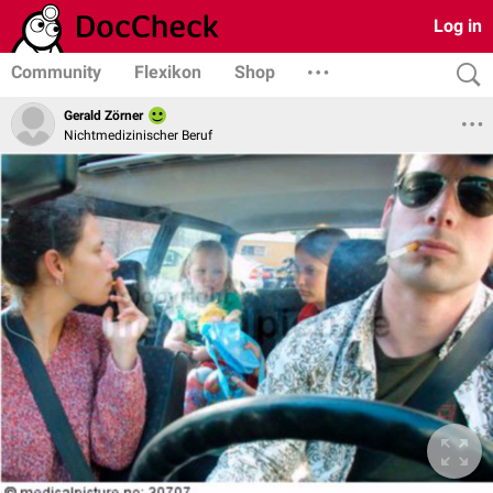
Log in
Community
Flexikon
Shop
Gerald Zörner
Nichtmedizinischer Beruf