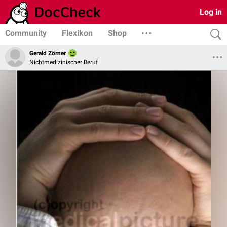
Log in
Community
Flexikon
Shop
Gerald Zörner
Nichtmedizinischer Beruf