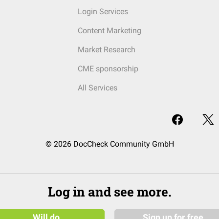
Login Services
Content Marketing
Market Research
CME sponsorship
All Services
© 2026 DocCheck Community GmbH
Log in and see more.
Will do
Sign up for free