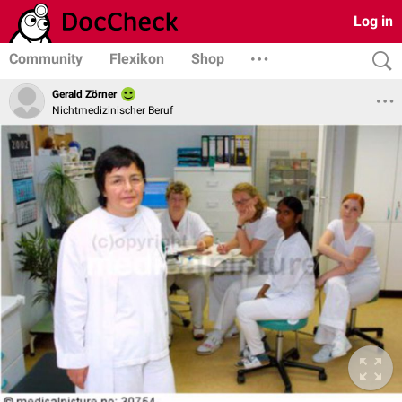
Log in
Community
Flexikon
Shop
Gerald Zörner
Nichtmedizinischer Beruf