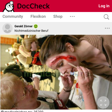
Log in
Community
Flexikon
Shop
Gerald Zörner
Nichtmedizinischer Beruf