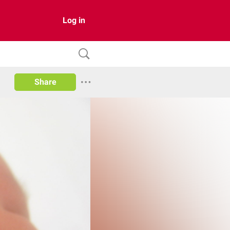
Log in
Share