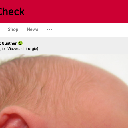
Shop
News
z Günther
gie - Viszeralchirurgie)