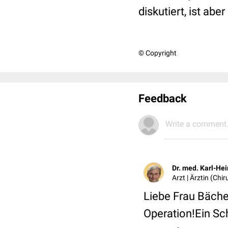
diskutiert, ist abe
© Copyright
Feedback
Write a comment.
Dr. med. Karl-He
Arzt | Ärztin (Chir
Liebe Frau Bächer
Operation!Ein Sc