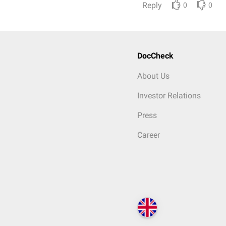
Reply
0
0
DocCheck
About Us
Investor Relations
Press
Career