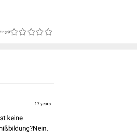
atings)
17 years
st keine
mißbildung?Nein.