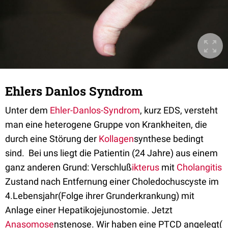
Ehlers Danlos Syndrom
Unter dem
Ehler-Danlos-Syndrom
, kurz EDS, versteht
man eine heterogene Gruppe von Krankheiten, die
durch eine Störung der
Kollagen
synthese bedingt
sind. Bei uns liegt die Patientin (24 Jahre) aus einem
ganz anderen Grund: Verschluß
ikterus
mit
Cholangitis
Zustand nach Entfernung einer Choledochuscyste im
4.Lebensjahr(Folge ihrer Grunderkrankung) mit
Anlage einer Hepatikojejunostomie. Jetzt
Anasomose
nstenose. Wir haben eine PTCD angelegt(