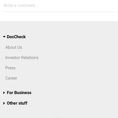
Write a comment...
DocCheck
About Us
Investor Relations
Press
Career
For Business
Other stuff