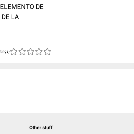
ER ELEMENTO DE
 DE LA
atings)
Other stuff