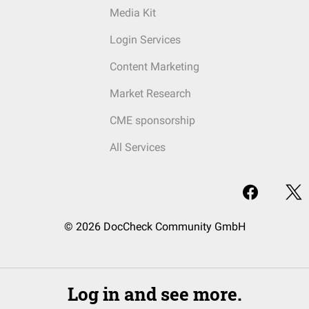
Media Kit
Login Services
Content Marketing
Market Research
CME sponsorship
All Services
© 2026 DocCheck Community GmbH
Log in and see more.