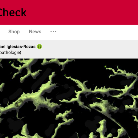
Shop
News
fael Iglesias-Rozas
opathologie)