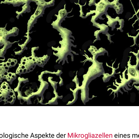
ologische Aspekte der
Mikrogliazellen
eines m