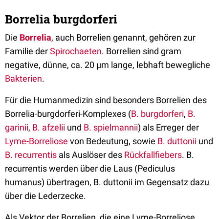
Borrelia burgdorferi
Die
Borrelia
, auch Borrelien genannt, gehören zur
Familie der
Spirochaeten
. Borrelien sind gram
negative, dünne, ca. 20 µm lange, lebhaft bewegliche
Bakterien
.
Für die Humanmedizin sind besonders Borrelien des
Borrelia-burgdorferi-Komplexes (
B. burgdorferi
,
B.
garinii
,
B. afzelii
und
B. spielmannii
) als Erreger der
Lyme-Borreliose
von Bedeutung, sowie
B. duttonii
und
B. recurrentis
als Auslöser des
Rückfallfiebers
. B.
recurrentis werden über die Laus (Pediculus
humanus) übertragen, B. duttonii im Gegensatz dazu
über die Lederzecke.
Als Vektor der Borrelien, die eine Lyme-Borreliose