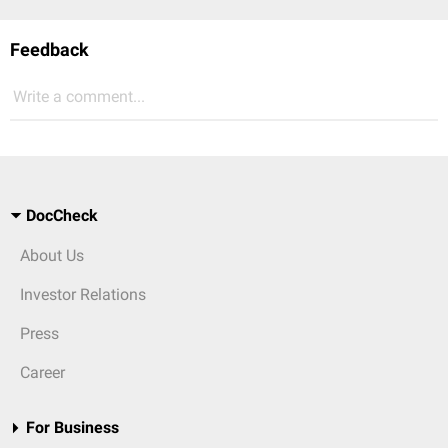
Feedback
Write a comment...
DocCheck
About Us
Investor Relations
Press
Career
For Business