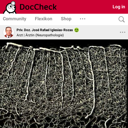
Log in
Community
Flexikon
Shop
Priv. Doz. José Rafael Iglesias-Rozas
Arzt | Ärztin (Neuropathologie)