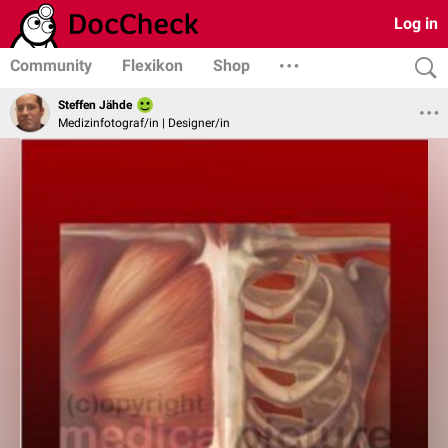
Log in
Community
Flexikon
Shop
Steffen Jähde
Medizinfotograf/in | Designer/in