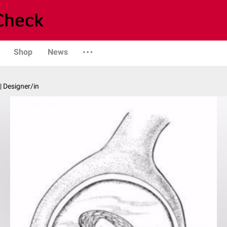
Shop
News
| Designer/in