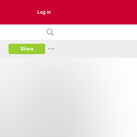
Log in
Share