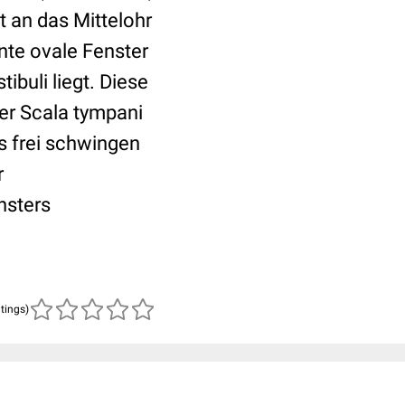
 an das Mittelohr
nte ovale Fenster
ibuli liegt. Diese
er Scala tympani
s frei schwingen
r
nsters
atings)