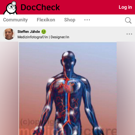
Log in
Community
Flexikon
Shop
Steffen Jähde
Medizinfotograf/in | Designer/in